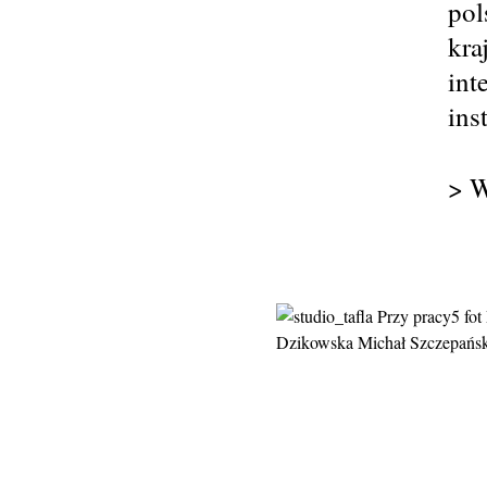
pol
kra
int
ins
> W