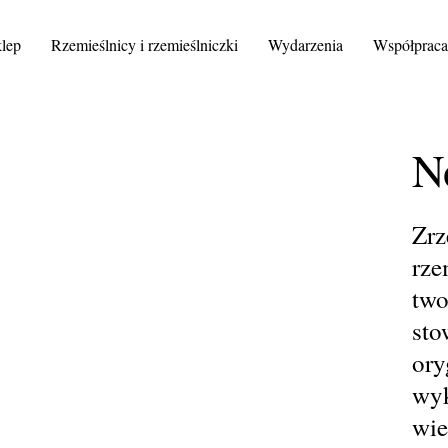
lep
Rzemieślnicy i rzemieślniczki
Wydarzenia
Współprac
N
Zrz
rze
two
sto
ory
wyk
wie