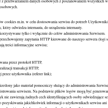
ne z przetwarzaniem danych osobowych z poszanowaniem wszystkich 
 osobowych.
cookies m.in. w celu dostosowania serwisu do potrzeb Użytkowników 
, który odwiedza internauta, do urządzenia internauty.
orzystywane tylko i wyłącznie do celów administrowania Serwisem.
przechowujemy zapytania HTTP kierowane do naszego serwera (logi
ają treści informacyjne serwisu;
izowana przez protokół HTTP,
realizacji transakcji HTTP,
przez użytkownika (referer link);
kreślony jako materiał pomocniczy służący do administrowania Serwise
trowania serwisem. Na podstawie plików logów mogą być generowane
yk nie zawierają żadnych cech identyfikujących osoby odwiedzające se
pozyskiwania jakichkolwiek informacji o użytkownikach serwisu ani ś