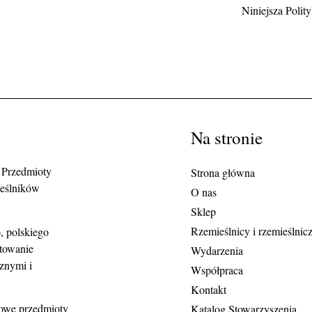
Niniejsza Polit
Na stronie
. Przedmioty
Strona główna
ieślników
O nas
Sklep
Rzemieślnicy i rzemieślnic
, polskiego
ntowanie
Wydarzenia
cznymi i
Współpraca
Kontakt
kowe przedmioty
Katalog Stowarzyszenia