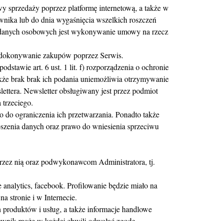
 sprzedaży poprzez platformę internetową, a także w
wnika lub do dnia wygaśnięcia wszelkich roszczeń
a danych osobowych jest wykonywanie umowy na rzecz
i dokonywanie zakupów poprzez Serwis.
stawie art. 6 ust. 1 lit. f) rozporządzenia o ochronie
kże brak brak ich podania uniemożliwia otrzymywanie
ettera. Newsletter obsługiwany jest przez podmiot
trzeciego.
 do ograniczenia ich przetwarzania. Ponadto także
zenia danych oraz prawo do wniesienia sprzeciwu
ez nią oraz podwykonawcom Administratora, tj.
nalytics, facebook. Profilowanie będzie miało na
a stronie i w Internecie.
 produktów i usług, a także informacje handlowe
ownik może w każdej chwili odwołać zgodę.