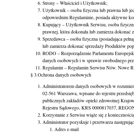
Strony – Właściciel i Użytkownik;
Użytkownik – osoba fizyczna lub prawna lub je
odpowiednim Regulaminie, posiada aktywne ko
Kupujący – Użytkownik Serwisu, osoba fizyczna
prawnej, która dokonała lub zamierza dokonać 
Sprzedawca – osoba fizyczna (posiadająca pełną
lub zamierza dokonać sprzedaży Produktów popr
RODO – Rozporządzenie Parlamentu Europejskie
danych osobowych i w sprawie swobodnego prze
Regulamin – Regulamin Serwisu Nów. Nowe R
§ 3.Ochrona danych osobowych
Administratorem danych osobowych w rozumieni
02-561 Warszawa, wpisane do rejestru przedsięb
publicznych zakładów opieki zdrowotnej Kraj
Rejestru Sądowego, KRS 0000817037, REGON
Korzystanie z Serwisu wiąże się z koniecznośc
Administrator pozyskuje i przetwarza następuj
Adres e-mail