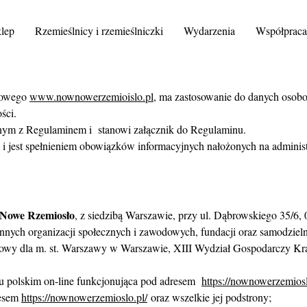
lep
Rzemieślnicy i rzemieślniczki
Wydarzenia
Współprac
etowego
www.nownowerzemioislo.pl
, ma zastosowanie do danych osob
ści.
anym z Regulaminem i
stanowi załącznik do Regulaminu.
y i jest spełnieniem obowiązków informacyjnych nałożonych na admin
Nowe Rzemiosło
, z siedzibą Warszawie, przy ul. Dąbrowskiego 35/6,
 innych organizacji społecznych i zawodowych, fundacji oraz samodzie
owy dla m. st. Warszawy w Warszawie, XIII Wydział Gospodarczy K
ku polskim on-line funkcjonująca pod adresem
https://nownowerzemiosl
resem
https://nownowerzemioslo.pl/
oraz wszelkie jej podstrony;