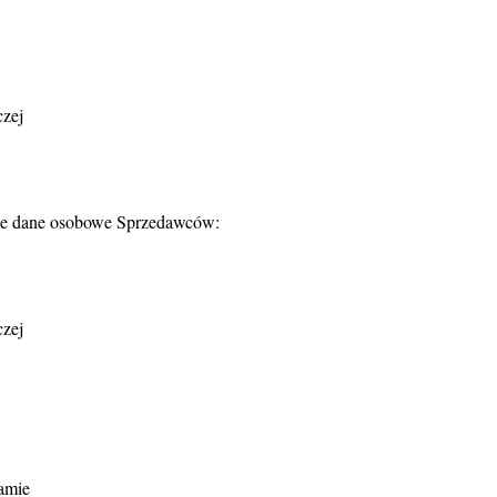
czej
jące dane osobowe Sprzedawców:
czej
ramie