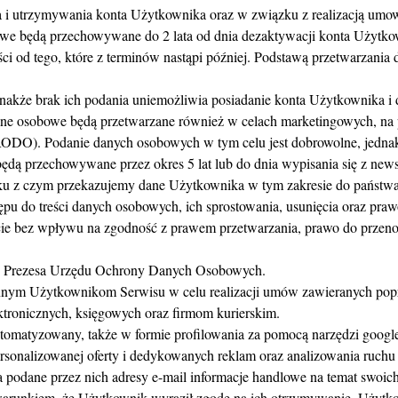
 i utrzymywania konta Użytkownika oraz w związku z realizacją umowy
owe będą przechowywane do 2 lata od dnia dezaktywacji konta Użytko
i od tego, które z terminów nastąpi później. Podstawą przetwarzani
dnakże brak ich podania uniemożliwia posiadanie konta Użytkownika 
ane osobowe będą przetwarzane również w celach marketingowych, na pod
(RODO). Podanie danych osobowych w tym celu jest dobrowolne, jedna
ą przechowywane przez okres 5 lat lub do dnia wypisania się z newsl
u z czym przekazujemy dane Użytkownika w tym zakresie do państwa 
u do treści danych osobowych, ich sprostowania, usunięcia oraz prawo
 bez wpływu na zgodność z prawem przetwarzania, prawo do przenos
do Prezesa Urzędu Ochrony Danych Osobowych.
nym Użytkownikom Serwisu w celu realizacji umów zawieranych poprz
ktronicznych, księgowych oraz firmom kurierskim.
matyzowany, także w formie profilowania za pomocą narzędzi google a
rsonalizowanej oferty i dedykowanych reklam oraz analizowania ruchu n
podane przez nich adresy e-mail informacje handlowe na temat swoich
warunkiem, że Użytkownik wyraził zgodę na ich otrzymywanie. Użytk