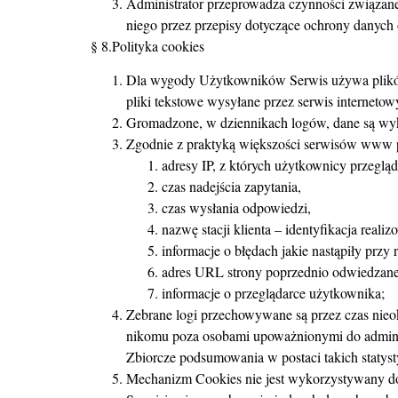
Administrator przeprowadza czynności związa
niego przez przepisy dotyczące ochrony danych
§ 8.Polityka cookies
Dla wygody Użytkowników Serwis używa plików 
pliki tekstowe wysyłane przez serwis internetowy
Gromadzone, w dziennikach logów, dane są wyk
Zgodnie z praktyką większości serwisów www 
adresy IP, z których użytkownicy przegląd
czas nadejścia zapytania,
czas wysłania odpowiedzi,
nazwę stacji klienta – identyfikacja real
informacje o błędach jakie nastąpiły przy 
adres URL strony poprzednio odwiedzanej 
informacje o przeglądarce użytkownika;
Zebrane logi przechowywane są przez czas nieo
nikomu poza osobami upoważnionymi do adminis
Zbiorcze podsumowania w postaci takich statyst
Mechanizm Cookies nie jest wykorzystywany do 