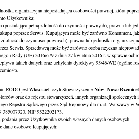
dnostka organizacyjna nieposiadająca osobowości prawnej, która popr
nto Użytkownika;
 (posiadająca pełną zdolność do czynności prawnych), prawna lub jed
zakupu poprzez Serwis. Kupującym może być zarówno Konsument, jak i
 zdolność do czynności prawnych), prawna lub jednostka organizacyjn
zez Serwis. Sprzedawcą może być zarówno osoba fizyczna nieprowadząc
go i Rady (UE) 2016/679 z dnia 27 kwietnia 2016 r. w sprawie ochr
pływu takich danych oraz uchylenia dyrektywy 95/46/WE (ogólne ro
zemiosło.
Nów
Nowe Rzemiosł
u RODO jest Własciciel, czyli Stowarzyszenie
.
iorców oraz do rejestru stowarzyszeń, innych organizacji społecznych
owego Rejestru Sądowego przez Sąd Rejonowy dla m. st. Warszawy w 
 385007920, NIP 9522202173.
ią podania przez Użytkownika swoich własnych danych osobowych.
ące dane osobowe Kupujących: