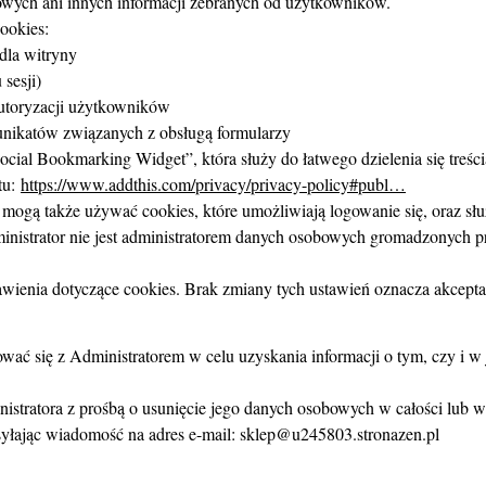
wych ani innych informacji zebranych od użytkowników.
ookies:
 dla witryny
sesji)
utoryzacji użytkowników
nikatów związanych z obsługą formularzy
ial Bookmarking Widget”, która służy do łatwego dzielenia się treści
tu:
https://www.addthis.com/privacy/privacy-policy#publ…
 mogą także używać cookies, które umożliwiają logowanie się, oraz sł
strator nie jest administratorem danych osobowych gromadzonych prz
wienia dotyczące cookies. Brak zmiany tych ustawień oznacza akceptac
ć się z Administratorem w celu uzyskania informacji o tym, czy i w 
tratora z prośbą o usunięcie jego danych osobowych w całości lub w 
yłając wiadomość na adres e-mail: sklep@u245803.stronazen.pl