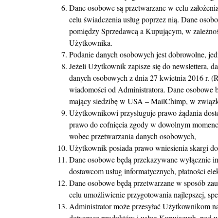
Dane osobowe są przetwarzane w celu założenia
celu świadczenia usług poprzez nią. Dane osob
pomiędzy Sprzedawcą a Kupującym, w zależnośc
Użytkownika.
Podanie danych osobowych jest dobrowolne, je
Jeżeli Użytkownik zapisze się do newslettera, d
danych osobowych z dnia 27 kwietnia 2016 r. 
wiadomości od Administratora. Dane osobowe będ
mający siedzibę w USA – MailChimp, w związk
Użytkownikowi przysługuje prawo żądania dostęp
prawo do cofnięcia zgody w dowolnym momencie
wobec przetwarzania danych osobowych,
Użytkownik posiada prawo wniesienia skargi 
Dane osobowe będą przekazywane wyłącznie in
dostawcom usług informatycznych, płatności ele
Dane osobowe będą przetwarzane w sposób zauto
celu umożliwienie przygotowania najlepszej, spe
Administrator może przesyłać Użytkownikom na 
dotyczące produktów i usług Kupujących, pod 